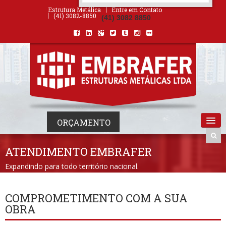
ORÇAMENTO
×
NOME *
E-MAIL *
TELEFONE *