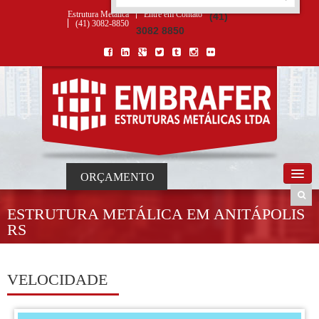
ORÇAMENTO
×
NOME *
E-MAIL *
TELEFONE *