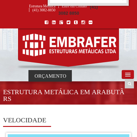
ORÇAMENTO
×
NOME *
E-MAIL *
TELEFONE *