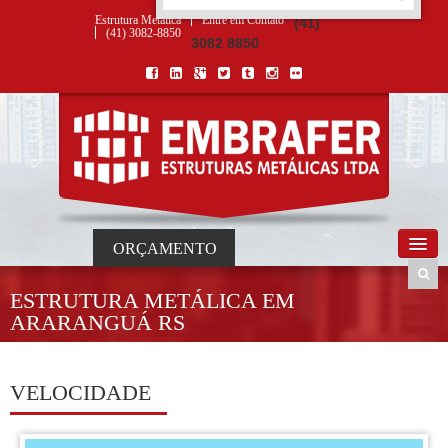
ORÇAMENTO
×
NOME *
E-MAIL *
TELEFONE *