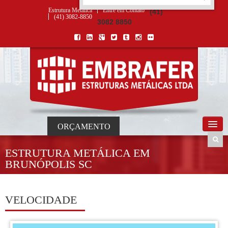
ORÇAMENTO
×
NOME *
E-MAIL *
TELEFONE *