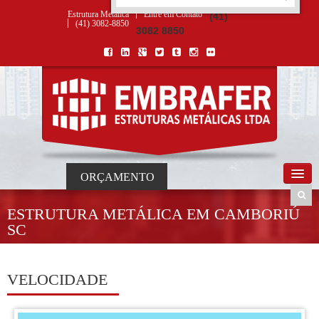
ORÇAMENTO
×
NOME *
E-MAIL *
TELEFONE *