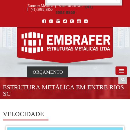
ORÇAMENTO
×
NOME *
E-MAIL *
TELEFONE *