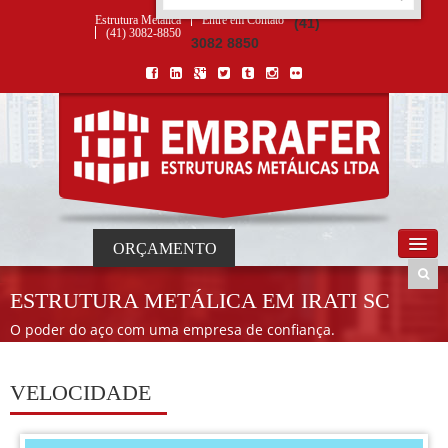
ORÇAMENTO
×
NOME *
E-MAIL *
TELEFONE *