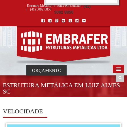
ORÇAMENTO
×
NOME *
E-MAIL *
TELEFONE *