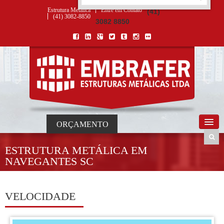
ORÇAMENTO
×
NOME *
E-MAIL *
TELEFONE *