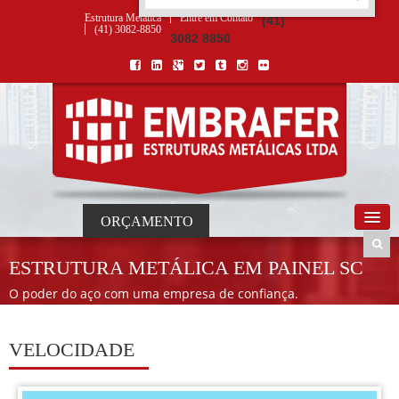
ORÇAMENTO
×
NOME *
E-MAIL *
TELEFONE *