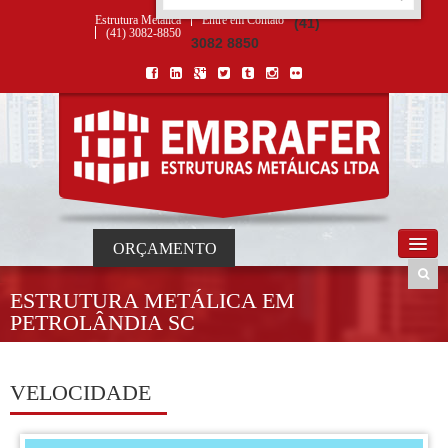
ORÇAMENTO
×
NOME *
E-MAIL *
TELEFONE *