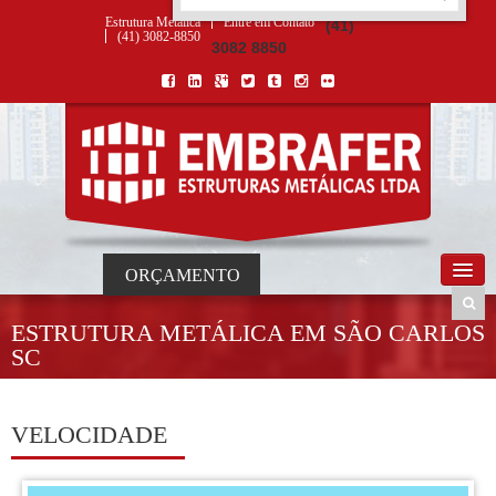
ORÇAMENTO
×
NOME *
E-MAIL *
TELEFONE *