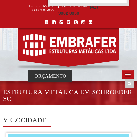
ORÇAMENTO
×
NOME *
E-MAIL *
TELEFONE *