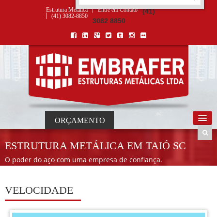
ORÇAMENTO
×
NOME *
E-MAIL *
TELEFONE *