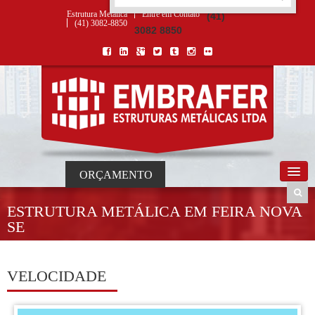
ORÇAMENTO
×
NOME *
E-MAIL *
TELEFONE *