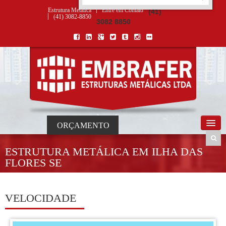
ORÇAMENTO
×
NOME *
E-MAIL *
TELEFONE *