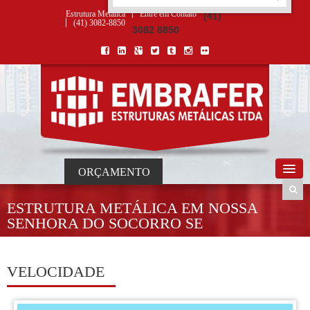
ORÇAMENTO
×
NOME *
E-MAIL *
TELEFONE *