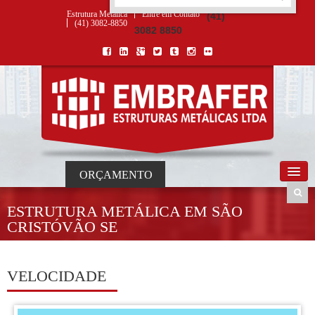
ORÇAMENTO
×
NOME *
E-MAIL *
TELEFONE *