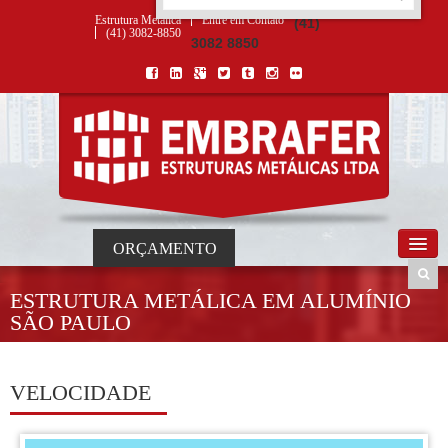
ORÇAMENTO
×
NOME *
E-MAIL *
TELEFONE *