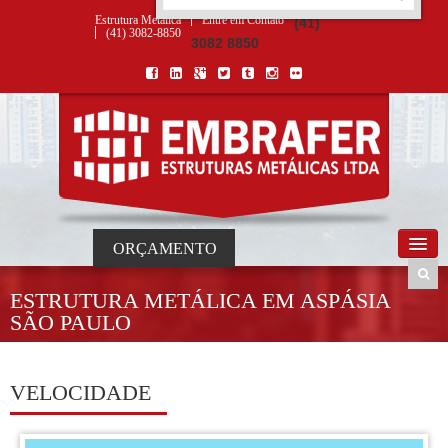
ORÇAMENTO
×
NOME *
E-MAIL *
TELEFONE *