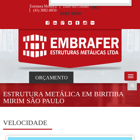
ORÇAMENTO
×
NOME *
E-MAIL *
TELEFONE *