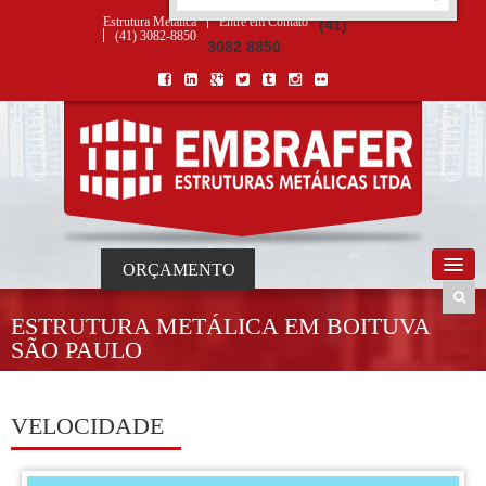
ORÇAMENTO
×
NOME *
E-MAIL *
TELEFONE *