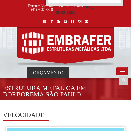
ORÇAMENTO
×
NOME *
E-MAIL *
TELEFONE *