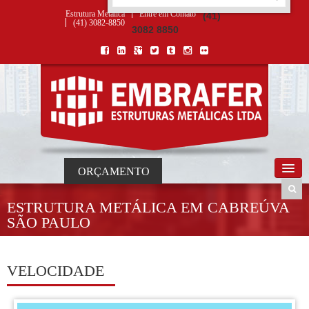
ORÇAMENTO
×
NOME *
E-MAIL *
TELEFONE *