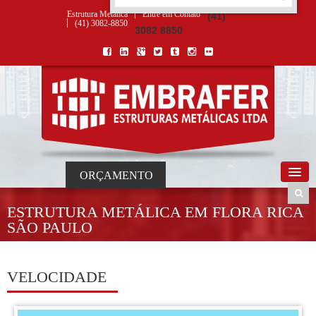
ORÇAMENTO
×
NOME *
E-MAIL *
TELEFONE *