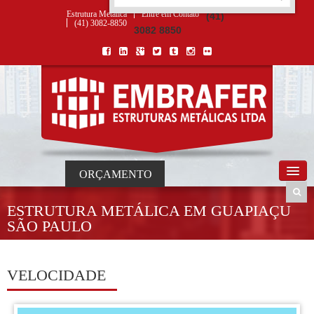
ORÇAMENTO
×
NOME *
E-MAIL *
TELEFONE *