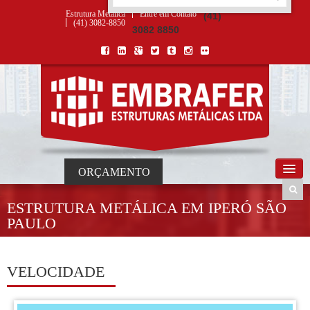
ORÇAMENTO
×
NOME *
E-MAIL *
TELEFONE *