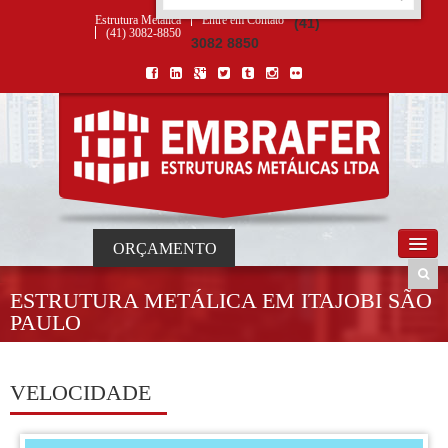
ORÇAMENTO
×
NOME *
E-MAIL *
TELEFONE *