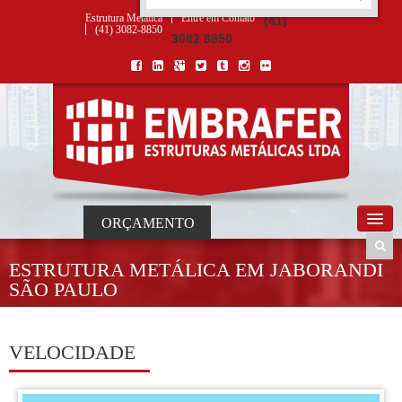
ORÇAMENTO
×
NOME *
E-MAIL *
TELEFONE *