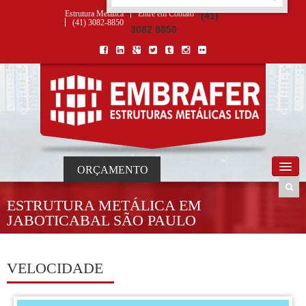
ORÇAMENTO
×
NOME *
E-MAIL *
TELEFONE *