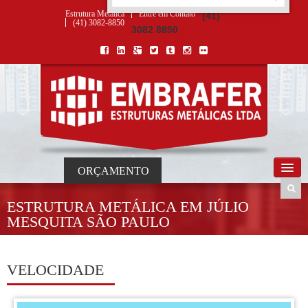
ORÇAMENTO
×
NOME *
E-MAIL *
TELEFONE *