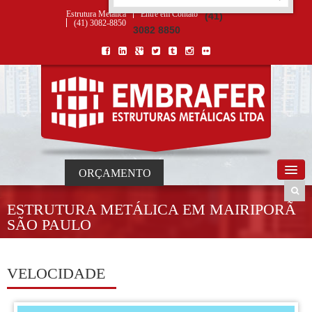
ORÇAMENTO
×
NOME *
E-MAIL *
TELEFONE *