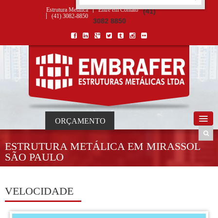
ORÇAMENTO
×
NOME *
E-MAIL *
TELEFONE *