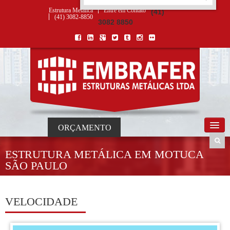
ORÇAMENTO
×
NOME *
E-MAIL *
TELEFONE *