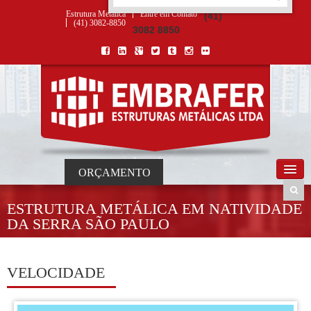
ORÇAMENTO
×
NOME *
E-MAIL *
TELEFONE *