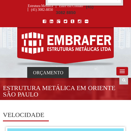
ORÇAMENTO
×
NOME *
E-MAIL *
TELEFONE *