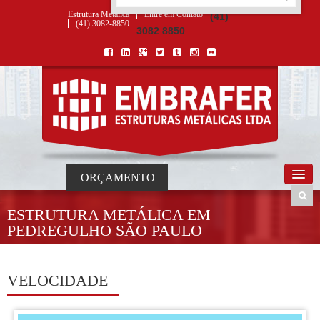
ORÇAMENTO
×
NOME *
E-MAIL *
TELEFONE *