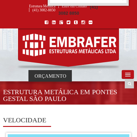
ORÇAMENTO
×
NOME *
E-MAIL *
TELEFONE *