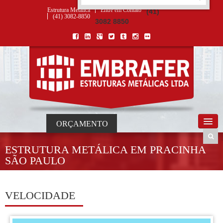
ORÇAMENTO
×
NOME *
E-MAIL *
TELEFONE *