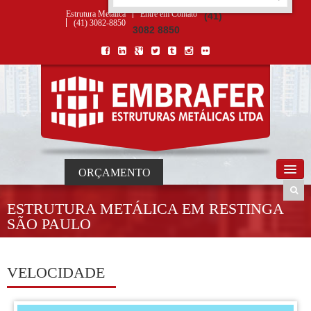
ORÇAMENTO
×
NOME *
E-MAIL *
TELEFONE *