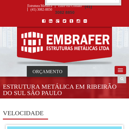
ORÇAMENTO
×
NOME *
E-MAIL *
TELEFONE *