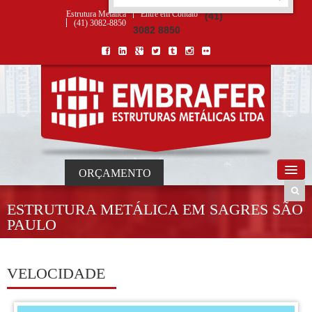
ORÇAMENTO
×
NOME *
E-MAIL *
TELEFONE *