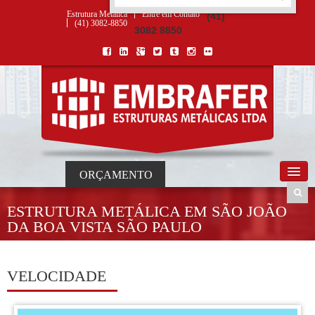
ORÇAMENTO
×
NOME *
E-MAIL *
TELEFONE *