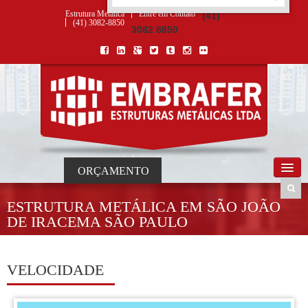
ORÇAMENTO
×
NOME *
E-MAIL *
TELEFONE *