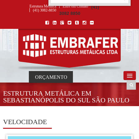
ORÇAMENTO
×
NOME *
E-MAIL *
TELEFONE *