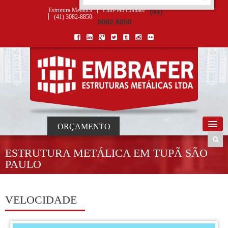
ORÇAMENTO
×
NOME *
E-MAIL *
TELEFONE *