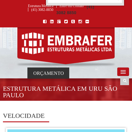
ORÇAMENTO
×
NOME *
E-MAIL *
TELEFONE *