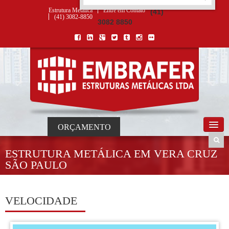
ORÇAMENTO
×
NOME *
E-MAIL *
TELEFONE *