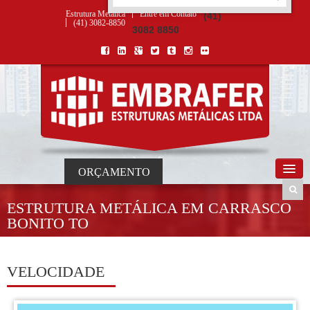
ORÇAMENTO
×
NOME *
E-MAIL *
TELEFONE *